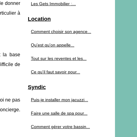
 de donner
Les Gets Immobilier :...
ticulier à
Location
Comment choisir son agence...
Qu'est qu'on appelle...
t la base
Tout sur les reventes et les...
difficile de
Ce qu'il faut savoir pour...
Syndic
uoi ne pas
Puis-je installer mon jacuzzi...
concierge.
Faire une salle de spa pour...
Comment gérer votre bassin...