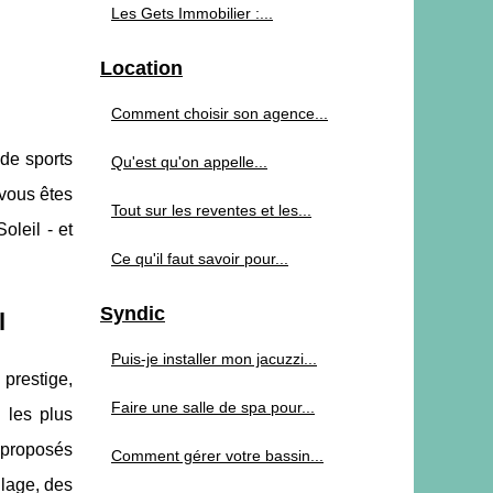
Les Gets Immobilier :...
Location
Comment choisir son agence...
 de sports
Qu'est qu'on appelle...
 vous êtes
Tout sur les reventes et les...
oleil - et
Ce qu'il faut savoir pour...
Syndic
l
Puis-je installer mon jacuzzi...
 prestige,
Faire une salle de spa pour...
 les plus
 proposés
Comment gérer votre bassin...
llage, des