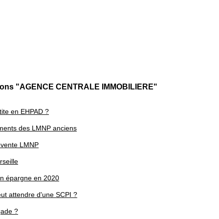
cations "AGENCE CENTRALE IMMOBILIERE"
rtite en EHPAD ?
ssements des LMNP anciens
 revente LMNP
seille
son épargne en 2020
eut attendre d'une SCPI ?
çade ?