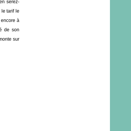
en serez-
e tarif le
s encore à
té de son
émonte sur