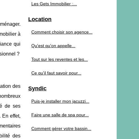
Les Gets Immobilier :...
Location
déménager.
Comment choisir son agence...
mobilier à
iance qui
Qu'est qu'on appelle...
sionnel ?
Tout sur les reventes et les...
Ce qu'il faut savoir pour...
tation des
Syndic
 nombreux
Puis-je installer mon jacuzzi...
té de ses
Faire une salle de spa pour...
 En effet,
mmentaires
Comment gérer votre bassin...
ilité des