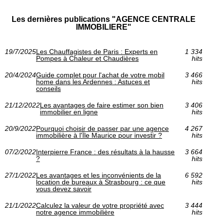
Les dernières publications "AGENCE CENTRALE
IMMOBILIERE"
19/7/2025
Les Chauffagistes de Paris : Experts en
1 334
Pompes à Chaleur et Chaudières
hits
20/4/2024
Guide complet pour l'achat de votre mobil
3 466
home dans les Ardennes : Astuces et
hits
conseils
21/12/2022
Les avantages de faire estimer son bien
3 406
immobilier en ligne
hits
20/9/2022
Pourquoi choisir de passer par une agence
4 267
immobilière à l'Île Maurice pour investir ?
hits
07/2/2022
Interpierre France : des résultats à la hausse
3 664
?
hits
27/1/2022
Les avantages et les inconvénients de la
6 592
location de bureaux à Strasbourg : ce que
hits
vous devez savoir
21/1/2022
Calculez la valeur de votre propriété avec
3 444
notre agence immobilière
hits