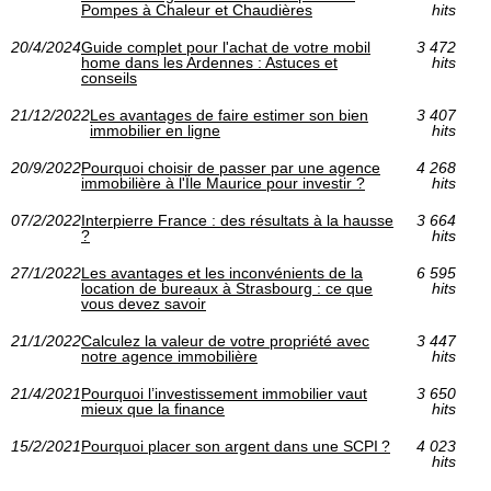
Pompes à Chaleur et Chaudières
hits
20/4/2024
Guide complet pour l'achat de votre mobil
3 472
home dans les Ardennes : Astuces et
hits
conseils
21/12/2022
Les avantages de faire estimer son bien
3 407
immobilier en ligne
hits
20/9/2022
Pourquoi choisir de passer par une agence
4 268
immobilière à l'Île Maurice pour investir ?
hits
07/2/2022
Interpierre France : des résultats à la hausse
3 664
?
hits
27/1/2022
Les avantages et les inconvénients de la
6 595
location de bureaux à Strasbourg : ce que
hits
vous devez savoir
21/1/2022
Calculez la valeur de votre propriété avec
3 447
notre agence immobilière
hits
21/4/2021
Pourquoi l’investissement immobilier vaut
3 650
mieux que la finance
hits
15/2/2021
Pourquoi placer son argent dans une SCPI ?
4 023
hits