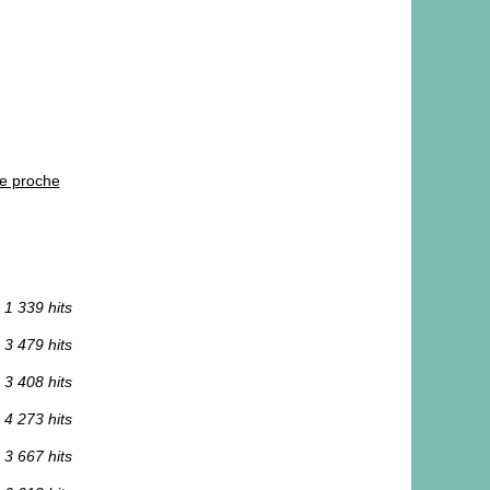
le proche
1 339 hits
3 479 hits
3 408 hits
4 273 hits
3 667 hits