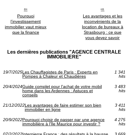
Pourquoi
Les avantages et les
l’investissement
inconvénients de la
immobilier vaut mieux
location de bureaux à
que la finance
Strasbourg : ce que
vous devez savoir
Les dernières publications "AGENCE CENTRALE
IMMOBILIERE"
19/7/2025
Les Chauffagistes de Paris : Experts en
1 341
Pompes à Chaleur et Chaudières
hits
20/4/2024
Guide complet pour l'achat de votre mobil
3 483
home dans les Ardennes : Astuces et
hits
conseils
21/12/2022
Les avantages de faire estimer son bien
3 411
immobilier en ligne
hits
20/9/2022
Pourquoi choisir de passer par une agence
4 275
immobilière à l'Île Maurice pour investir ?
hits
07/2/2022
Interpierre France : des résultats à la hausse
3 669