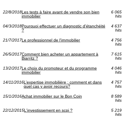
22/8/2018
Les tests à faire avant de vendre son bien
6 065
immobilier
hits
04/3/2018
Pourquoi effectuer un diagnostic d'étanchéité
4 637
?
hits
21/7/2017
Le professionnel de l'immobilier
4 756
hits
26/5/2017
Comment bien acheter un appartement à
7 615
Biarritz ?
hits
13/2/2017
Le choix du promoteur et du programme
4 046
immobilier
hits
14/11/2016
L’expertise immobilière : comment et dans
4 757
quel cas y avoir recours?
hits
15/1/2016
Achat immobilier sur le Bon Coin
8 589
hits
22/12/2015
L'investissement en scpi ?
5 219
hits