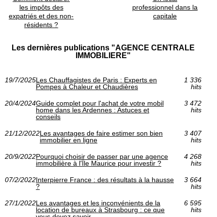
les impôts des
professionnel dans la
expatriés et des non-
capitale
résidents ?
Les dernières publications "AGENCE CENTRALE
IMMOBILIERE"
19/7/2025
Les Chauffagistes de Paris : Experts en
1 336
Pompes à Chaleur et Chaudières
hits
20/4/2024
Guide complet pour l'achat de votre mobil
3 472
home dans les Ardennes : Astuces et
hits
conseils
21/12/2022
Les avantages de faire estimer son bien
3 407
immobilier en ligne
hits
20/9/2022
Pourquoi choisir de passer par une agence
4 268
immobilière à l'Île Maurice pour investir ?
hits
07/2/2022
Interpierre France : des résultats à la hausse
3 664
?
hits
27/1/2022
Les avantages et les inconvénients de la
6 595
location de bureaux à Strasbourg : ce que
hits
vous devez savoir