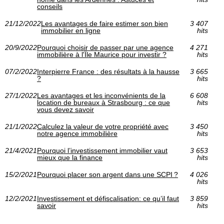
conseils
21/12/2022
Les avantages de faire estimer son bien
3 407
immobilier en ligne
hits
20/9/2022
Pourquoi choisir de passer par une agence
4 271
immobilière à l'Île Maurice pour investir ?
hits
07/2/2022
Interpierre France : des résultats à la hausse
3 665
?
hits
27/1/2022
Les avantages et les inconvénients de la
6 608
location de bureaux à Strasbourg : ce que
hits
vous devez savoir
21/1/2022
Calculez la valeur de votre propriété avec
3 450
notre agence immobilière
hits
21/4/2021
Pourquoi l’investissement immobilier vaut
3 653
mieux que la finance
hits
15/2/2021
Pourquoi placer son argent dans une SCPI ?
4 026
hits
12/2/2021
Investissement et défiscalisation: ce qu’il faut
3 859
savoir
hits