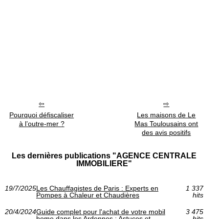
Pourquoi défiscaliser
Les maisons de Le
à l’outre-mer ?
Mas Toulousains ont
des avis positifs
Les dernières publications "AGENCE CENTRALE
IMMOBILIERE"
19/7/2025
Les Chauffagistes de Paris : Experts en
1 337
Pompes à Chaleur et Chaudières
hits
20/4/2024
Guide complet pour l'achat de votre mobil
3 475
home dans les Ardennes : Astuces et
hits