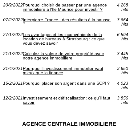
20/9/2022
Pourquoi choisir de passer par une agence
4 268
immobilière à l'Île Maurice pour investir ?
hits
07/2/2022
Interpierre France : des résultats à la hausse
3 664
?
hits
27/1/2022
Les avantages et les inconvénients de la
6 594
location de bureaux à Strasbourg : ce que
hits
vous devez savoir
21/1/2022
Calculez la valeur de votre propriété avec
3 445
notre agence immobilière
hits
21/4/2021
Pourquoi l’investissement immobilier vaut
3 650
mieux que la finance
hits
15/2/2021
Pourquoi placer son argent dans une SCPI ?
4 023
hits
12/2/2021
Investissement et défiscalisation: ce qu’il faut
3 856
savoir
hits
AGENCE CENTRALE IMMOBILIERE